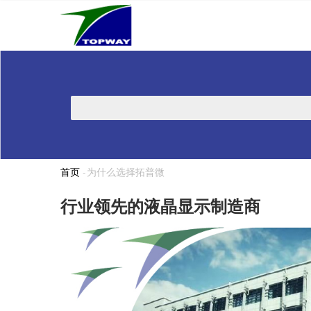
Main
跳
navigation
转
到
主
要
内
搜
容
索
首页
-
为什么选择拓普微
面
包
行业领先的液晶显示制造商
屑