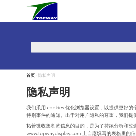
Main
跳
navigation
转
到
主
要
内
搜
容
索
首页
-
隐私声明
面
包
隐私声明
屑
我们采用 cookies 优化浏览器设置，以提供更
特别事件的通知。出于对用户隐私的尊重，我们提
拓普微收集浏览信息的目的，是为了持续分析和改
www.topwaydisplay.com 上自愿填写