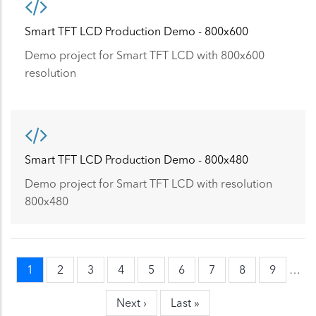
Smart TFT LCD Production Demo - 800x600
Demo project for Smart TFT LCD with 800x600
resolution
Smart TFT LCD Production Demo - 800x480
Demo project for Smart TFT LCD with resolution
800x480
当
1
页
2
页
3
页
4
页
5
页
6
页
7
页
8
页
9
…
Pagination
前
面
面
面
面
面
面
面
面
Next
Next ›
Last
Last »
页