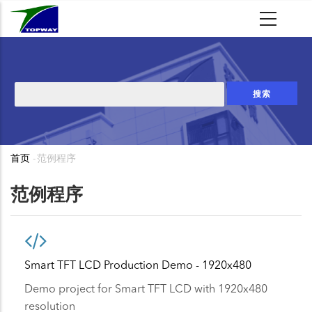
跳
转
到
主
要
搜
内
索
容
首页
-
范例程序
面
包
范例程序
屑
Smart TFT LCD Production Demo - 1920x480
Demo project for Smart TFT LCD with 1920x480
resolution