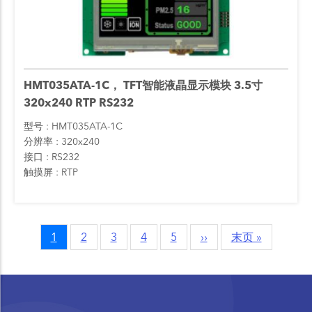
HMT035ATA-1C， TFT智能液晶显示模块 3.5寸
320x240 RTP RS232
型号
HMT035ATA-1C
分辨率
320x240
接口
RS232
触摸屏
RTP
当
1
页
2
页
3
页
4
页
5
Next
››
Last
末页 »
Pagination
前
面
面
面
面
page
page
页