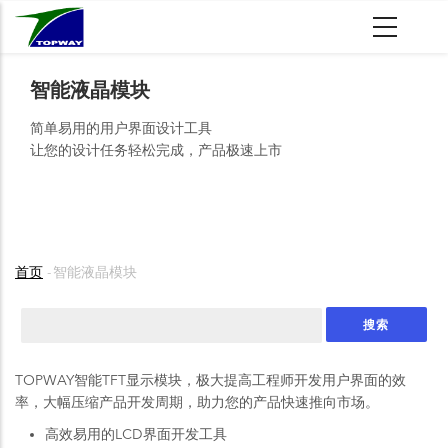
跳
转
到
主
智能液晶模块
要
简单易用的用户界面设计工具
内
让您的设计任务轻松完成，产品极速上市
容
首页
-
智能液晶模块
面
包
搜
屑
索
TOPWAY智能TFT显示模块，极大提高工程师开发用户界面的效
率，大幅压缩产品开发周期，助力您的产品快速推向市场。
高效易用的LCD界面开发工具