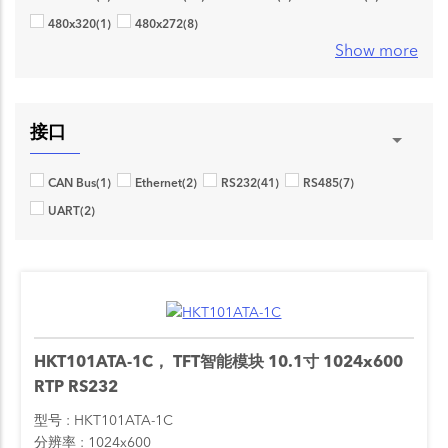
480x320
(1)
480x272
(8)
Show more
接口
CAN Bus
(1)
Ethernet
(2)
RS232
(41)
RS485
(7)
UART
(2)
HKT101ATA-1C， TFT智能模块 10.1寸 1024x600
RTP RS232
型号
HKT101ATA-1C
分辨率
1024x600