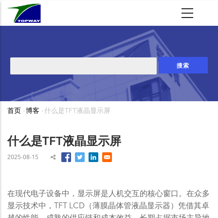
跳
转
到
主
要
搜
内
索
容
首页
-
博客
-
什么是TFT液晶显示屏
面
包
什么是TFT液晶显示屏
屑
2025-08-15
在现代电子设备中，显示屏是人机交互的核心窗口。在众多
显示技术中，TFT LCD（薄膜晶体管液晶显示器）凭借其卓
越的性能、成熟的供应链和成本效益，长期占据市场主导地