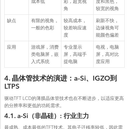
成本低
彩，超宽视
度和黑色，
角
较宽的视角
缺点
有限的视角，
较高成本，
刷新不快，
一般的色彩
较差响应速
边缘视角可
度
能颜色偏差
应用
游戏屏，消费
专业显示
电视，电脑
类电脑屏，嵌
屏，高端手
屏，高对比
入式系统
提电脑
度应用
4. 晶体管技术的演进：a-Si、IGZO到
LTPS
驱动TFT LCD的薄膜晶体管技术也在不断进步，以适应更高
的分辨率和更低的功耗需求。
4.1. a-Si（非晶硅）: 行业主力
最成熟、成本最低的TFT技术。其电子迁移率较低，因此需