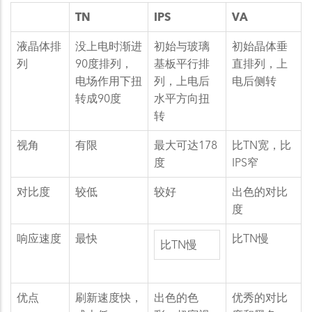
TN
IPS
VA
液晶体排
没上电时渐进
初始与玻璃
初始晶体垂
列
90度排列，
基板平行排
直排列，上
电场作用下扭
列，上电后
电后侧转
转成90度
水平方向扭
转
视角
有限
最大可达178
比TN宽，比
度
IPS窄
对比度
较低
较好
出色的对比
度
响应速度
最快
比TN慢
比TN慢
优点
刷新速度快，
出色的色
优秀的对比