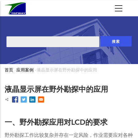
跳
转
到
主
要
搜
内
索
容
首页
-
应用案例
-
液晶显示屏在野外勘探中的应用
面
包
液晶显示屏在野外勘探中的应用
屑
一、野外勘探应用对LCD的要求
野外勘探工作比较复杂并存在一定风险，作业需要应对各种