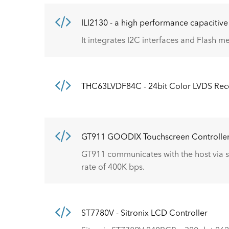
ILI2130 - a high performance capacitive
It integrates I2C interfaces and Flash
THC63LVDF84C - 24bit Color LVDS Rec
GT911 GOODIX Touchscreen Controlle
GT911 communicates with the host via s
rate of 400K bps.
ST7780V - Sitronix LCD Controller