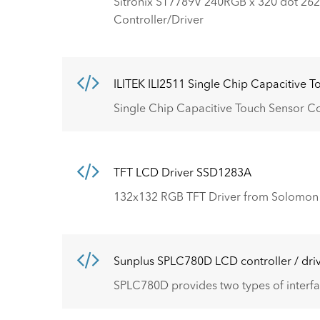
Sitronix ST7789V 240RGB x 320 dot 26
Controller/Driver
ILITEK ILI2511 Single Chip Capacitive T
Single Chip Capacitive Touch Sensor Co
TFT LCD Driver SSD1283A
132x132 RGB TFT Driver from Solomon
Sunplus SPLC780D LCD controller / dri
SPLC780D provides two types of interfac