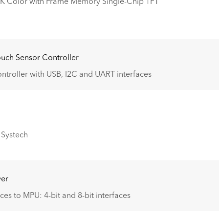
2K Color with Frame Memory Single-Chip TFT
ouch Sensor Controller
ntroller with USB, I2C and UART interfaces
 Systech
ver
es to MPU: 4-bit and 8-bit interfaces