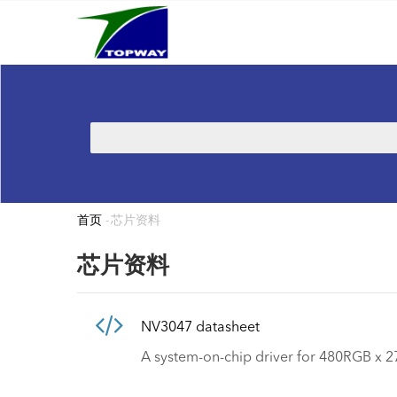
Main
跳
navigation
转
到
主
要
内
搜
容
索
首页
-
芯片资料
面
包
芯片资料
屑
NV3047 datasheet
A system-on-chip driver for 480RGB x 