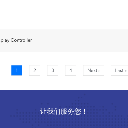
ay Controller
当
1
页
2
页
3
页
4
Next
Next ›
Last
Last »
前
面
面
面
page
page
页
让我们服务您！