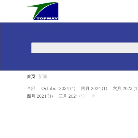
Main
跳
navigation
转
到
主
要
内
搜
容
索
首页
-
新闻
面
包
全部
October 2024 (1)
四月 2024 (1)
六月 2023 (1
四月 2021 (1)
三月 2021 (1)
屑