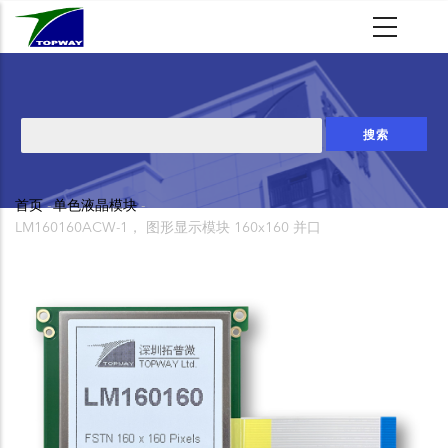
跳
转
到
主
要
搜
内
索
容
首页
-
单色液晶模块
-
面
LM160160ACW-1， 图形显示模块 160x160 并口
包
屑