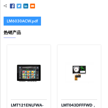
LM6030ACW.pdf
热销产品
LMT121ENLFWA-
LMT043DFFFWD，