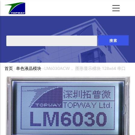
跳
转
到
主
要
搜
内
索
容
首页
-
单色液晶模块
-
LM6030ACW， 图形显示模块 128x64 串口
面
包
屑