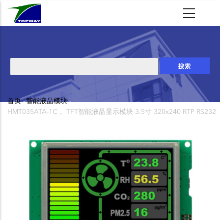
跳
转
到
主
要
搜
内
索
容
首页
-
智能液晶模块
-
面
HMT035ATA-1C， TFT智能液晶显示模块 3.5寸 320x240 RTP RS232
包
屑