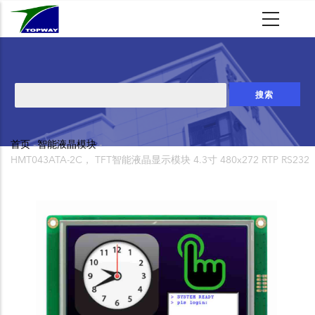
跳
转
到
主
要
搜
内
索
容
首页
-
智能液晶模块
-
面
HMT043ATA-2C， TFT智能液晶显示模块 4.3寸 480x272 RTP RS232
包
屑