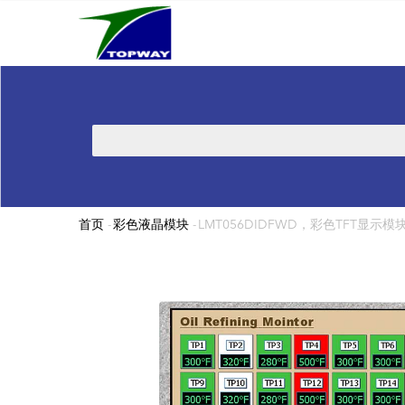
Main
跳
navigation
转
到
主
要
内
搜
容
索
首页
-
彩色液晶模块
-
LMT056DIDFWD，彩色TFT显示模块 5
面
包
屑