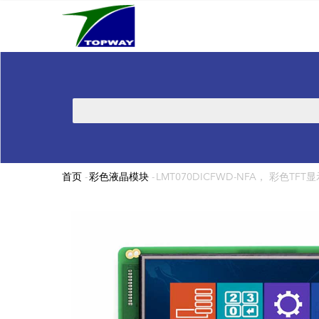
Main
跳
navigation
转
到
主
要
内
搜
容
索
首页
-
彩色液晶模块
-
LMT070DICFWD-NFA， 彩色TFT显示
面
包
屑