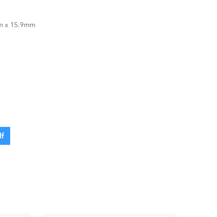
m x 15.9mm
f