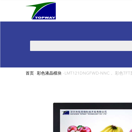
Main
跳
navigation
转
到
主
要
内
搜
容
索
首页
-
彩色液晶模块
-
LMT121DNGFWD-NNC， 彩色TFT显示
面
包
屑