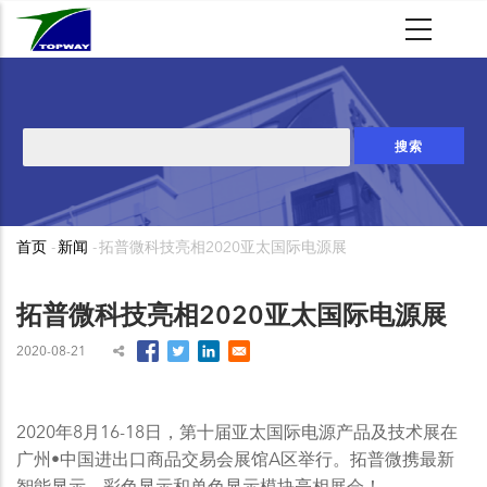
跳
转
到
主
要
搜
内
索
容
首页
-
新闻
-
拓普微科技亮相2020亚太国际电源展
面
包
拓普微科技亮相2020亚太国际电源展
屑
2020-08-21
2020年8月16-18日，第十届亚太国际电源产品及技术展在
广州•中国进出口商品交易会展馆A区举行。拓普微携最新
智能显示、彩色显示和单色显示模块亮相展会！