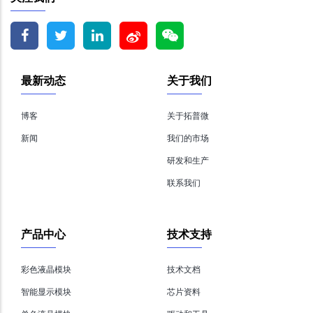
最新动态
关于我们
博客
关于拓普微
新闻
我们的市场
研发和生产
联系我们
产品中心
技术支持
彩色液晶模块
技术文档
智能显示模块
芯片资料