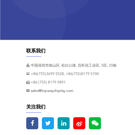
联系我们
中国深圳市南山区, 松白公路, 百旺信工业区, 5区, 20栋
+86(755)3699 5528, +86(755)8179 5700
+86 (755) 8179 5891
sales@topwaydisplay.com
关注我们