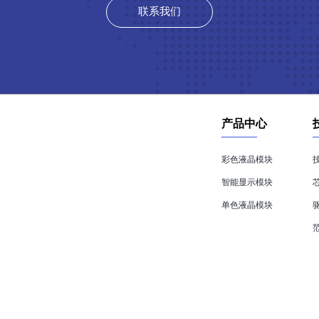
联系我们
产品中心
彩色液晶模块
智能显示模块
单色液晶模块