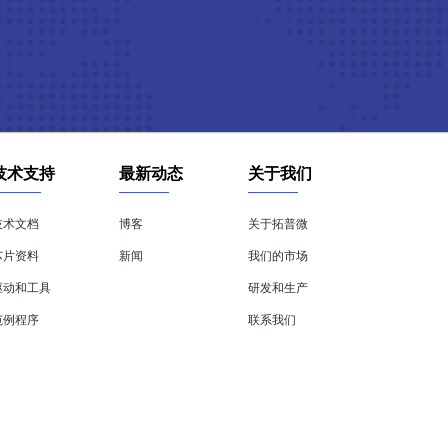
技术支持
最新动态
关于我们
技术文档
博客
关于拓普微
芯片资料
新闻
我们的市场
驱动和工具
研发和生产
范例程序
联系我们