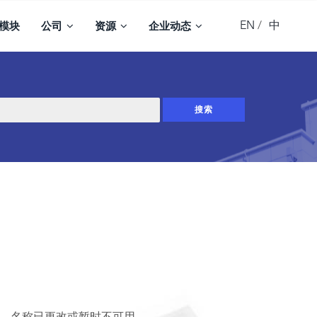
EN
中
模块
公司
资源
企业动态
、名称已更改或暂时不可用。