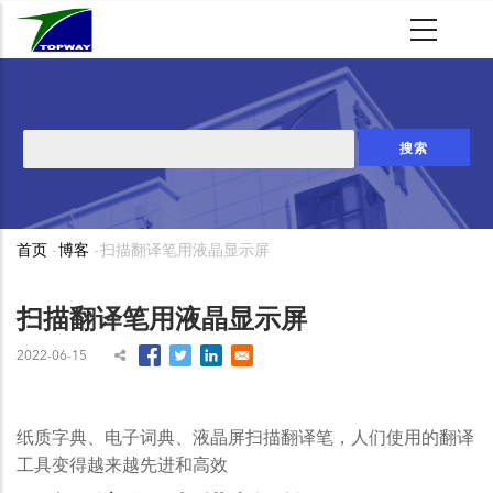
跳
转
到
主
要
搜
内
索
容
首页
-
博客
-
扫描翻译笔用液晶显示屏
面
包
扫描翻译笔用液晶显示屏
屑
2022-06-15
纸质字典、电子词典、液晶屏扫描翻译笔，人们使用的翻译
工具变得越来越先进和高效