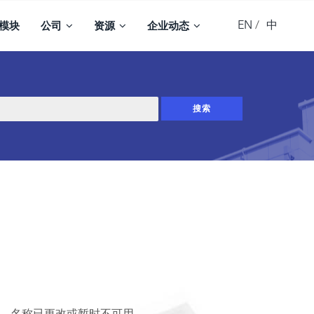
EN
中
模块
公司
资源
企业动态
、名称已更改或暂时不可用。