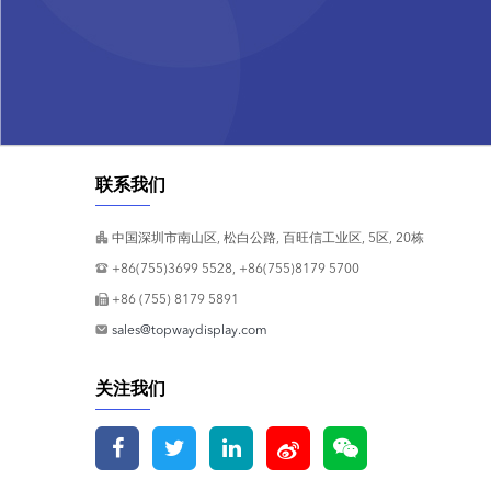
联系我们
中国深圳市南山区, 松白公路, 百旺信工业区, 5区, 20栋
+86(755)3699 5528, +86(755)8179 5700
+86 (755) 8179 5891
sales@topwaydisplay.com
关注我们