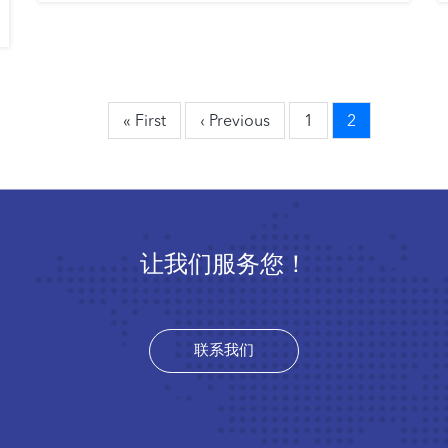
First
« First
Previous
‹ Previous
页
1
当
2
page
page
面
前
页
让我们服务您！
联系我们