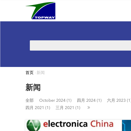
Main
跳
navigation
转
到
主
要
内
搜
容
索
首页
-
新闻
面
包
新闻
屑
全部
October 2024 (1)
四月 2024 (1)
六月 2023 (1
四月 2021 (1)
三月 2021 (1)